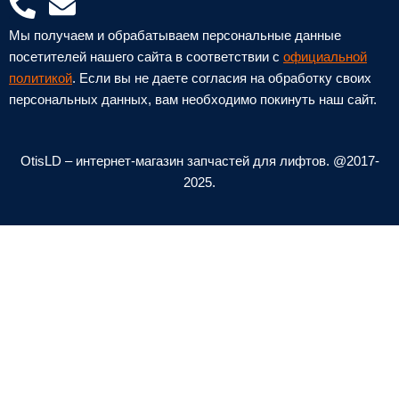
P
E
h
n
Мы получаем и обрабатываем персональные данные
o
v
посетителей нашего сайта в соответствии с
официальной
n
e
политикой
. Если вы не даете согласия на обработку своих
персональных данных, вам необходимо покинуть наш сайт.
e
l
-
o
a
p
OtisLD – интернет-магазин запчастей для лифтов. @2017-
l
e
2025.
t