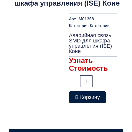
шкафа управления (ISE) Коне
Арт.:
M01368
Категория
Категории
Аварийная связь
SMD для шкафа
управления (ISE)
Коне
Узнать
Стоимость
Количество
товара
Аварийная
связь
В Корзину
SMD
для
шкафа
управления
(ISE)
Коне