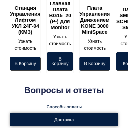
Главная
Станция
Плата
Плата
П
Управления
Управления
BG15_20
SMI
Лифтом
Движением
(P-) Для
SCH
УКЛ 24Г-04
KONE 3000
Monitor
S
(КМЗ)
MiniSpace
Узнать
У
Узнать
Узнать
стоимость
сто
стоимость
стоимость
В
В Корзину
Корзину
В Корзину
Ко
Вопросы и ответы
Способы оплаты
Доставка