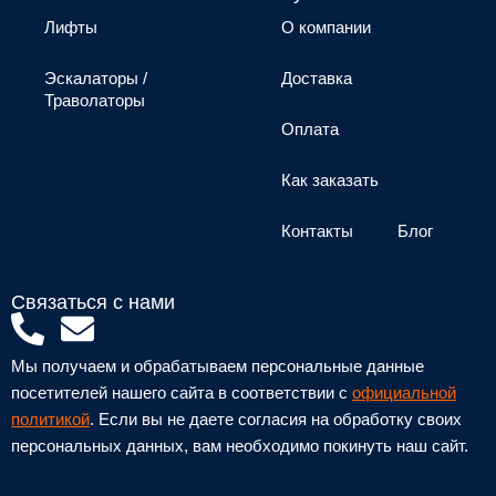
Лифты
О компании
Эскалаторы /
Доставка
Траволаторы
Оплата
Как заказать
Контакты
Блог
Связаться с нами
P
E
h
n
Мы получаем и обрабатываем персональные данные
o
v
посетителей нашего сайта в соответствии с
официальной
n
e
политикой
. Если вы не даете согласия на обработку своих
персональных данных, вам необходимо покинуть наш сайт.
e
l
-
o