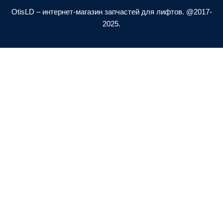
a
p
OtisLD – интернет-магазин запчастей для лифтов. @2017-
l
e
2025.
t