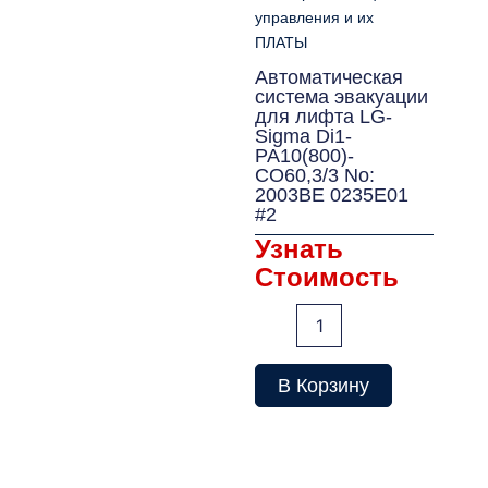
управления и их
ПЛАТЫ
Автоматическая
система эвакуации
для лифта LG-
Sigma Di1-
PA10(800)-
CO60,3/3 No:
2003BE 0235E01
#2
Узнать
Стоимость
Количество
товара
Автоматическая
система
В Корзину
эвакуации
для
лифта
LG-
Sigma