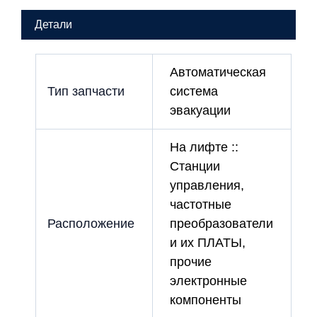
Di1-
Детали
PA10(800)-
CO60,3/3
No:
2003BE
Автоматическая
0235E01
Тип запчасти
система
#2
эвакуации
На лифте ::
Станции
управления,
частотные
Расположение
преобразователи
и их ПЛАТЫ,
прочие
электронные
компоненты