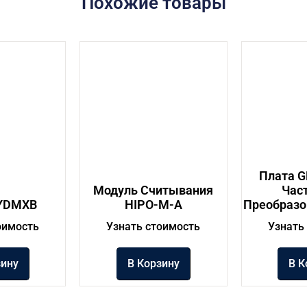
Похожие товары
Плата G
Модуль Считывания
Час
YDMXB
HIPO-M-A
Преобразо
оимость
Узнать стоимость
Узнать
зину
В Корзину
В К