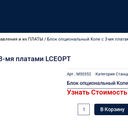
равления и их ПЛАТЫ
/ Блок опциональный Kone с 3-мя плат
 3-мя платами LCEOPT
Арт.:
M30352
Категория
Станц
Блок опциональный Kone
Узнать Стоимость
Количество
В Корзину
товара
Блок
опциональный