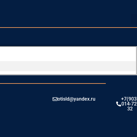
otisld@yandex.ru
+7(903
014-72
32