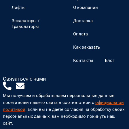
Лифты
О компании
Эскалаторы /
Доставка
Траволаторы
Оплата
Как заказать
Контакты
Блог
Связаться с нами
P
E
h
n
Мы получаем и обрабатываем персональные данные
o
v
посетителей нашего сайта в соответствии с
официальной
n
e
политикой
. Если вы не даете согласия на обработку своих
персональных данных, вам необходимо покинуть наш
e
l
сайт.
-
o