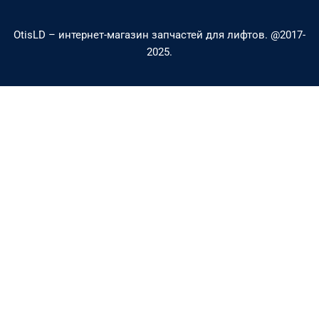
a
p
OtisLD – интернет-магазин запчастей для лифтов. @2017-
l
e
2025.
t