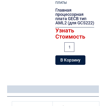
ПЛАТЫ
Главная
процессорная
плата GECB тип
AML2 (для GCS222)
Узнать
Стоимость
Количество
товара
Главная
процессорная
В Корзину
плата
GECB
тип
AML2
(для
GCS222)
Детали