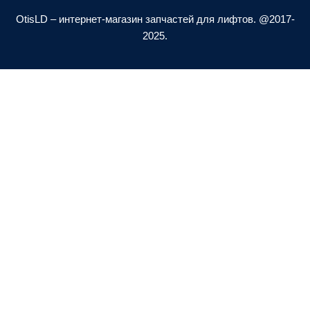
-
o
a
p
OtisLD – интернет-магазин запчастей для лифтов. @2017-
l
e
2025.
t