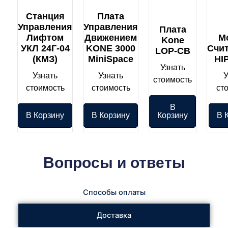
Станция
Плата
Управления
Управления
Плата
Лифтом
Движением
М
Kone
УКЛ 24Г-04
KONE 3000
Счи
LOP-CB
(КМЗ)
MiniSpace
HI
Узнать
Узнать
Узнать
У
стоимость
стоимость
стоимость
ст
В
В Корзину
В Корзину
Корзину
В 
Вопросы и ответы
Способы оплаты
Доставка