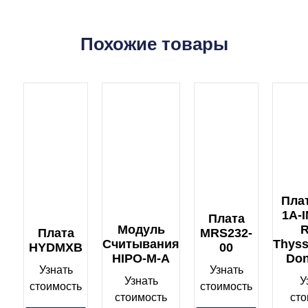
Похожие товары
Пла
1A-
Плата
Модуль
R
Плата
MRS232-
Считывания
Thys
HYDMXB
00
HIPO-M-A
Do
Узнать
Узнать
Узнать
У
стоимость
стоимость
стоимость
сто