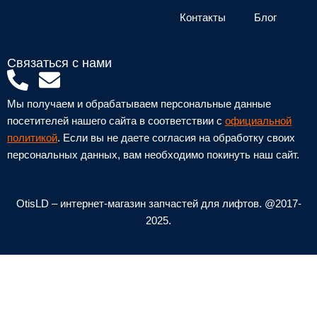
Контакты
Блог
Связаться с нами
P
E
h
n
Мы получаем и обрабатываем персональные данные
o
v
посетителей нашего сайта в соответствии с
официальной
n
e
политикой
. Если вы не даете согласия на обработку своих
персональных данных, вам необходимо покинуть наш сайт.
e
l
-
o
a
p
OtisLD – интернет-магазин запчастей для лифтов. @2017-
l
e
2025.
t