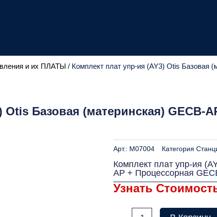
вления и их ПЛАТЫ
/ Комплект плат упр-ия (AY3) Otis Базова
3) Otis Базовая (материнская) GECB-
Арт.:
M07004
Категория
Станц
Комплект плат упр-ия (A
AP + Процессорная GECB
Узнать Стоимост
Количество