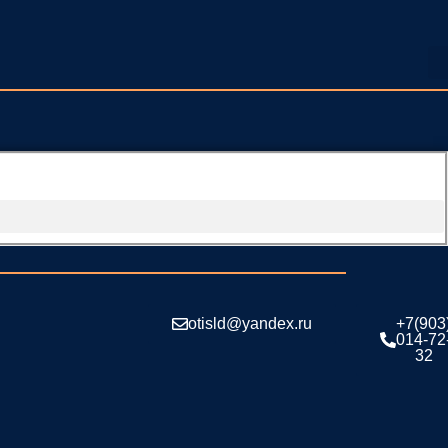
otisld@yandex.ru
+7(903
014-72
32