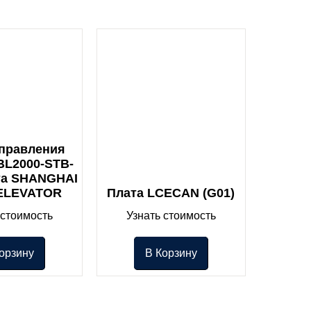
Управления
BL2000-STB-
та SHANGHAI
 ELEVATOR
Плата LCECAN (G01)
 стоимость
Узнать стоимость
орзину
В Корзину