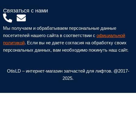
Связаться с нами
P
E
h
n
Мы получаем и обрабатываем персональные данные
o
v
посетителей нашего сайта в соответствии с
официальной
n
e
политикой
. Если вы не даете согласия на обработку своих
персональных данных, вам необходимо покинуть наш сайт.
e
l
-
o
a
p
OtisLD – интернет-магазин запчастей для лифтов. @2017-
l
e
2025.
t