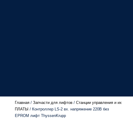
Главная
/
Запчасти для лифтов
/
Станции управления и их
ПЛАТЫ
/ Контроллер LS-2 вх. напряжение 220В без
EPROM лифт ThyssenKrupp