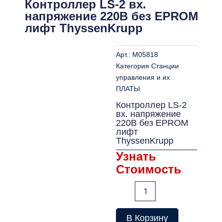
Контроллер LS-2 вх.
напряжение 220В без EPROM
лифт ThyssenKrupp
Арт.:
M05818
Категория
Станции
управления и их
ПЛАТЫ
Контроллер LS-2
вх. напряжение
220В без EPROM
лифт
ThyssenKrupp
Узнать
Стоимость
Количество
товара
Контроллер
LS-
В Корзину