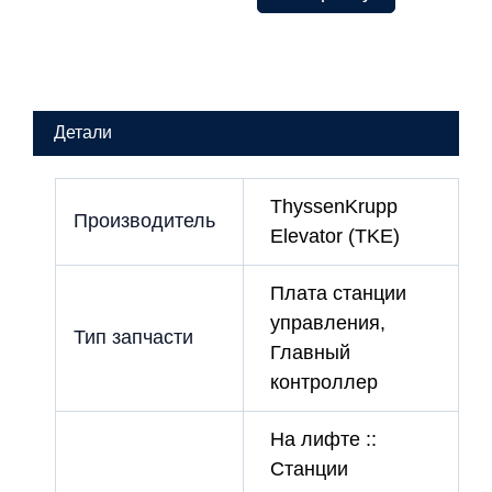
2
вх.
напряжение
220В
без
EPROM
Детали
лифт
ThyssenKrupp
ThyssenKrupp
Производитель
Elevator (TKE)
Плата станции
управления,
Тип запчасти
Главный
контроллер
На лифте ::
Станции