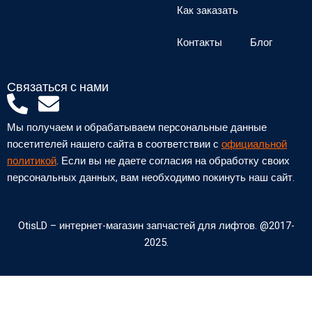
Как заказать
Контакты
Блог
Связаться с нами
P
E
h
n
Мы получаем и обрабатываем персональные данные
o
v
посетителей нашего сайта в соответствии с
официальной
n
e
политикой
. Если вы не даете согласия на обработку своих
персональных данных, вам необходимо покинуть наш сайт.
e
l
-
o
a
p
OtisLD – интернет-магазин запчастей для лифтов. @2017-
2025.
l
e
t