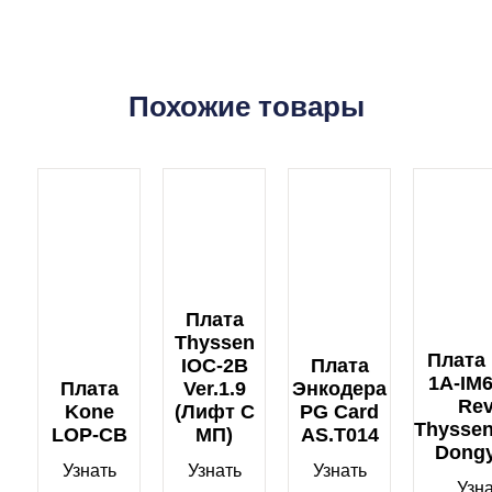
Похожие товары
Плата
Thyssen
Плата
IOC-2B
Плата
1A-IM
Плата
Ver.1.9
Энкодера
Rev
Kone
(лифт С
PG Card
Thysse
LOP-CB
МП)
AS.T014
Dong
Узнать
Узнать
Узнать
Узн