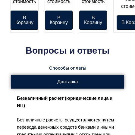
стоимость
стоимость
стоимость
стоим
В
В
В
Корзину
Корзину
Корзину
В Кор
Вопросы и ответы
Способы оплаты
Доставка
Безналичный расчет (юридические лица и
ИП)
Безналичные расчеты осуществляются путем
перевода денежных средств банками и иными
кредитными организациями с открытием или