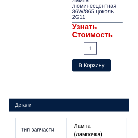
Лампа
люминесцентная
36W/865 цоколь
2G11
Узнать
Стоимость
Количество
товара
Лампа
люминесцентная
В Корзину
36W/865
цоколь
2G11
Детали
Лампа
Тип запчасти
(лампочка)