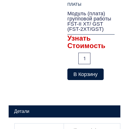
ПЛАТЫ
Модуль (плата)
групповой работы
FST-II XT/ GST
(FST-2XT/GST)
Узнать
Стоимость
Количество
товара
Модуль
(плата)
В Корзину
групповой
работы
FST-
II
XT/
GST
Детали
(FST-
2XT/GST)