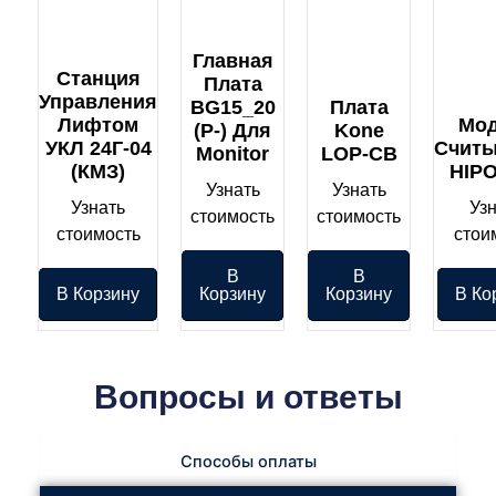
Главная
Станция
Плата
Управления
BG15_20
Плата
Лифтом
Мо
(P-) Для
Kone
УКЛ 24Г-04
Счит
Monitor
LOP-CB
(КМЗ)
HIP
Узнать
Узнать
Узнать
Уз
стоимость
стоимость
стоимость
стои
В
В
В Корзину
Корзину
Корзину
В Ко
Вопросы и ответы
Способы оплаты