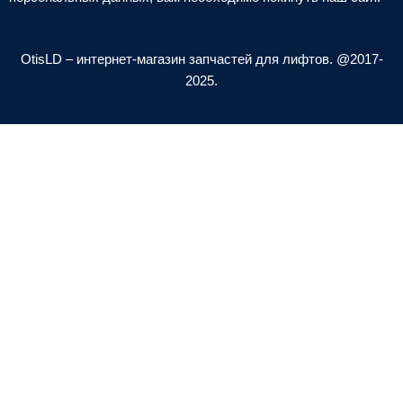
e
l
-
o
a
p
OtisLD – интернет-магазин запчастей для лифтов. @2017-
l
e
2025.
t