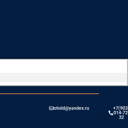
otisld@yandex.ru
+7(903
014-72
32