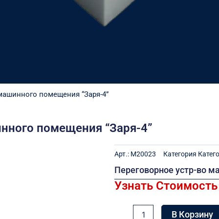
 машинного помещения “Заря-4”
нного помещения “Заря-4”
Арт.:
M20023
Категория
Катег
Переговорное устр-во м
Узнать Стоимость
Количество
В Корзину
товара