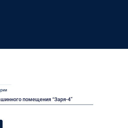
ории
ашинного помещения “Заря-4”