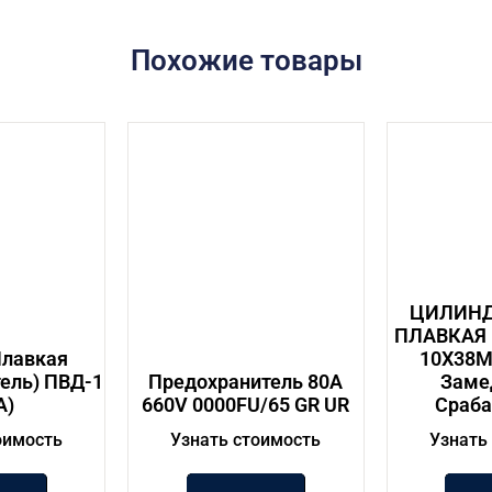
Похожие товары
ЦИЛИНД
ПЛАВКАЯ
Плавкая
10Х38М
ель) ПВД-1
Предохранитель 80A
Заме
А)
660V 0000FU/65 GR UR
Сраб
оимость
Узнать стоимость
Узнать