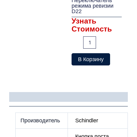
Переключатель
режима ревизии
D22
Узнать
Стоимость
Количество
товара
Переключатель
режима
В Корзину
ревизии
D22
Детали
Производитель
Schindler
Кнопка поста