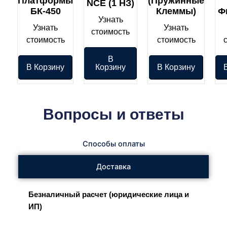
Платформы
(пружинные
NCE (1 НЗ)
БК-450
Клеммы)
Ф
Узнать
Узнать
Узнать
стоимость
стоимость
стоимость
В
В Корзину
Корзину
В Корзину
Вопросы и ответы
Способы оплаты
Доставка
Безналичный расчет (юридические лица и
ИП)