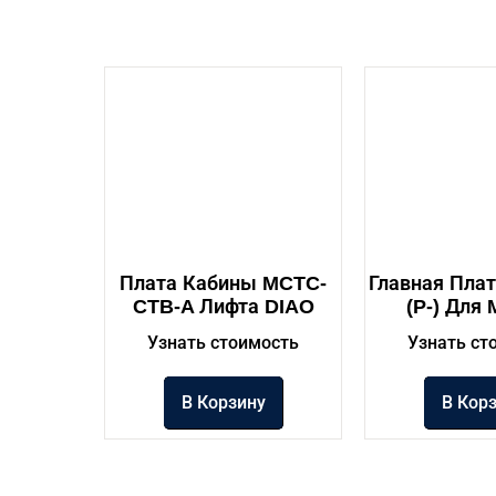
Плата Кабины MCTC-
Главная Пла
CTB-A Лифта DIAO
(P-) Для 
Узнать стоимость
Узнать ст
В Корзину
В Кор