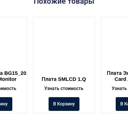
Похожие товары
та BG15_20
Плата Э
Monitor
Плата SMLCD 1.Q
Card
оимость
Узнать стоимость
Узнать
зину
В Корзину
В К