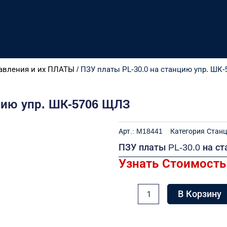
авления и их ПЛАТЫ
/ ПЗУ платы PL-30.0 на станцию упр. ШК
цию упр. ШК-5706 ЩЛЗ
Арт.:
M18441
Категория
Станц
ПЗУ платы PL-30.0 на с
Узнать Стоимость
Количество
В Корзину
товара
ПЗУ
платы