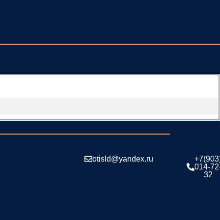
otisld@yandex.ru
+7(903
014-72
32