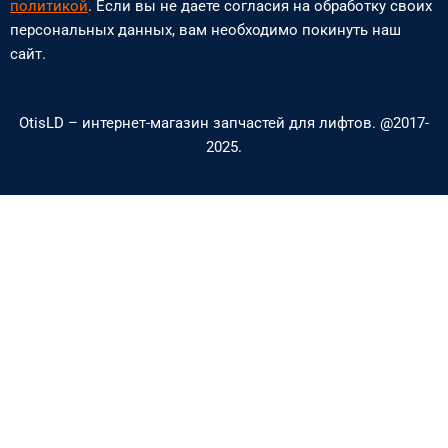
n
e
политикой
. Если вы не даете согласия на обработку своих
персональных данных, вам необходимо покинуть наш
e
l
сайт.
-
o
a
p
OtisLD – интернет-магазин запчастей для лифтов. @2017-
l
e
2025.
t