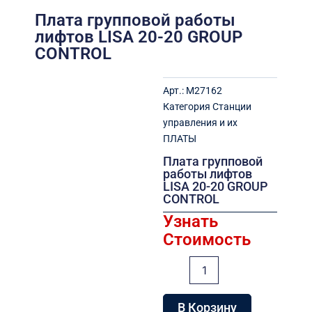
Плата групповой работы
лифтов LISA 20-20 GROUP
CONTROL
Арт.:
M27162
Категория
Станции
управления и их
ПЛАТЫ
Плата групповой
работы лифтов
LISA 20-20 GROUP
CONTROL
Узнать
Стоимость
Количество
товара
Плата
групповой
В Корзину