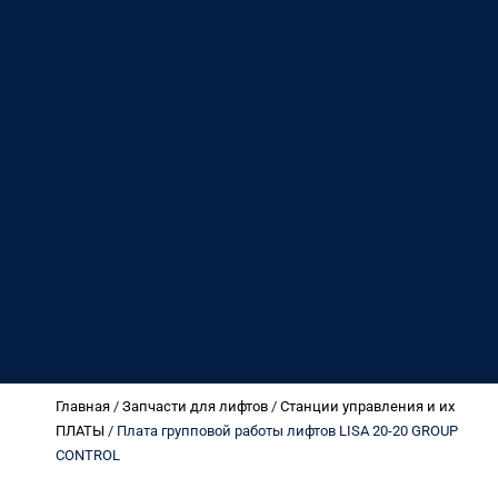
Главная
/
Запчасти для лифтов
/
Станции управления и их
ПЛАТЫ
/ Плата групповой работы лифтов LISA 20-20 GROUP
CONTROL