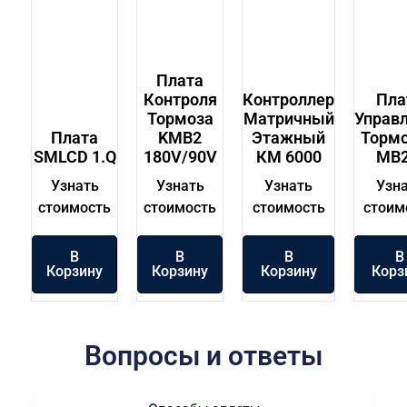
Плата
Контроля
Контроллер
Пла
Тормоза
Матричный
Управ
Плата
KMB2
Этажный
Торм
SMLCD 1.Q
180V/90V
КМ 6000
MB2
Узнать
Узнать
Узнать
Узн
стоимость
стоимость
стоимость
стоим
В
В
В
В
Корзину
Корзину
Корзину
Корз
Вопросы и ответы