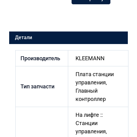
работы
лифтов
LISA
20-
20
GROUP
Детали
CONTROL
Производитель
KLEEMANN
Плата станции
управления,
Тип запчасти
Главный
контроллер
На лифте ::
Станции
управления,