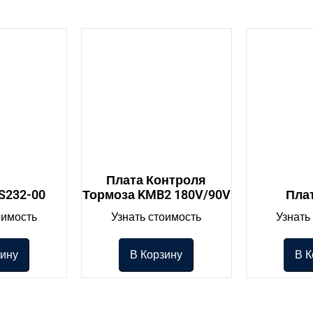
Плата Контроля
S232-00
Тормоза KMB2 180V/90V
Пла
оимость
Узнать стоимость
Узнать
зину
В Корзину
В К