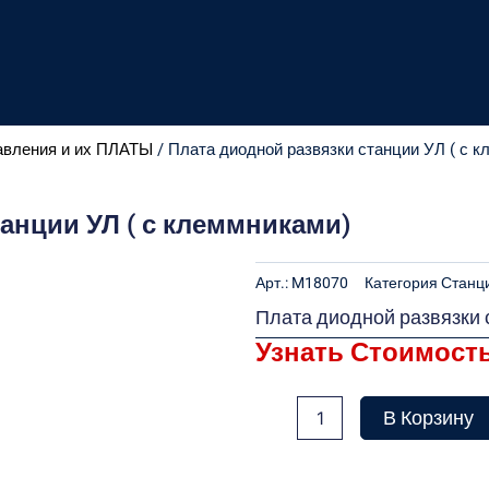
авления и их ПЛАТЫ
/ Плата диодной развязки станции УЛ ( с 
анции УЛ ( с клеммниками)
Арт.:
M18070
Категория
Станц
Плата диодной развязки 
Узнать Стоимост
Количество
В Корзину
товара
Плата
диодной