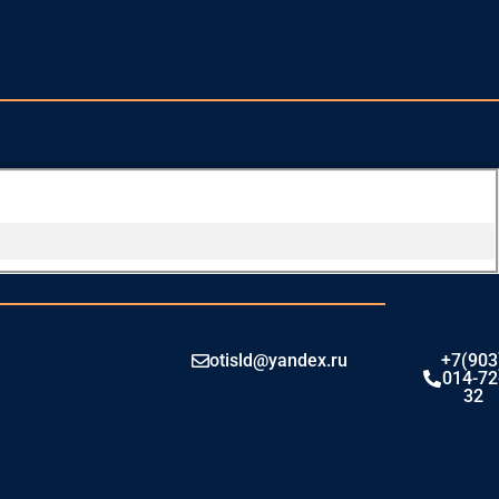
otisld@yandex.ru
+7(903
014-72
32