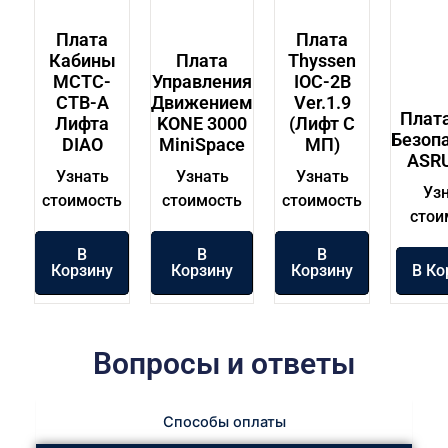
Плата
Плата
Кабины
Плата
Thyssen
MCTC-
Управления
IOC-2B
CTB-A
Движением
Ver.1.9
Плат
Лифта
KONE 3000
(лифт С
Безоп
DIAO
MiniSpace
МП)
ASR
Узнать
Узнать
Узнать
Уз
стоимость
стоимость
стоимость
стои
В
В
В
Корзину
Корзину
Корзину
В Ко
Вопросы и ответы
Способы оплаты