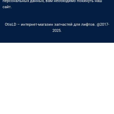
персональных данных, вам необходимо покинуть наш
e
l
сайт.
-
o
a
p
OtisLD – интернет-магазин запчастей для лифтов. @2017-
l
e
2025.
t