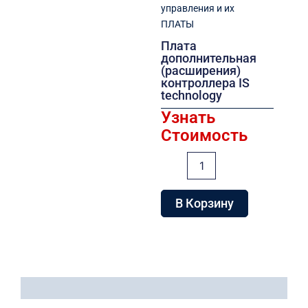
управления и их
ПЛАТЫ
Плата
дополнительная
(расширения)
контроллера IS
technology
Узнать
Стоимость
Количество
товара
Плата
дополнительная
В Корзину
(расширения)
контроллера
IS
technology
Детали