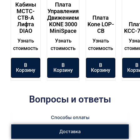
Кабины
Плата
MCTC-
Управления
CTB-A
Движением
Плата
Лифта
KONE 3000
Kone LOP-
Пла
DIAO
MiniSpace
CB
KCC-
Узнать
Узнать
Узнать
Узна
стоимость
стоимость
стоимость
стоим
В
В
В
В
Корзину
Корзину
Корзину
Корз
Вопросы и ответы
Способы оплаты
Доставка