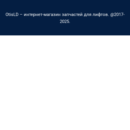
a
p
OtisLD – интернет-магазин запчастей для лифтов. @2017-
l
e
2025.
t