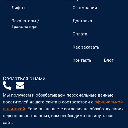
Лифты
О компании
Эскалаторы /
Доставка
Траволаторы
Оплата
Как заказать
Контакты
Блог
Связаться с нами
P
E
h
n
Мы получаем и обрабатываем персональные данные
o
v
посетителей нашего сайта в соответствии с
официальной
n
e
политикой
. Если вы не даете согласия на обработку своих
персональных данных, вам необходимо покинуть наш
e
l
сайт.
-
o