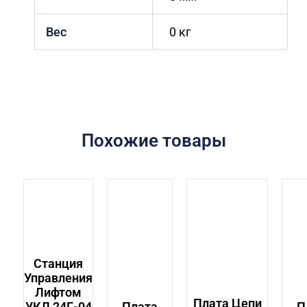
Вес
0 кг
Похожие товары
Станция
Управления
Лифтом
Плата Цепи
УКЛ 24Г-04
Плата
П