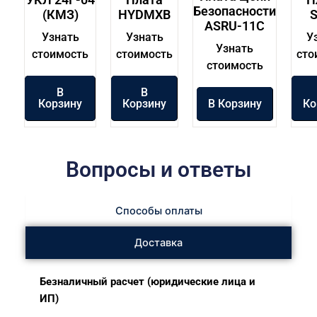
Безопасности
(КМЗ)
HYDMXB
ASRU-11C
Узнать
Узнать
У
Узнать
стоимость
стоимость
сто
стоимость
В
В
Корзину
Корзину
В Корзину
Ко
Вопросы и ответы
Способы оплаты
Доставка
Безналичный расчет (юридические лица и
ИП)