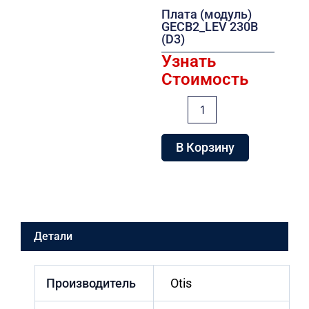
Плата (модуль)
GECB2_LEV 230В
(D3)
Узнать
Стоимость
Количество
товара
Плата
(модуль)
В Корзину
GECB2_LEV
230В
(D3)
Детали
Производитель
Otis