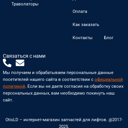
Траволаторы
Оплата
Как заказать
Контакты
Блог
Связаться с нами
P
E
h
n
Мы получаем и обрабатываем персональные данные
o
v
посетителей нашего сайта в соответствии с
официальной
n
e
политикой
. Если вы не даете согласия на обработку своих
персональных данных, вам необходимо покинуть наш
e
l
сайт.
-
o
a
p
OtisLD – интернет-магазин запчастей для лифтов. @2017-
l
e
2025.