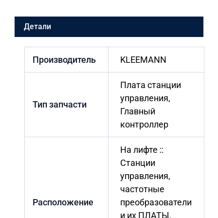
VRH
лифт
Детали
KLEEMANN
(специальная
версия)
красная
Производитель
KLEEMANN
индикация
Плата станции
управления,
Тип запчасти
Главный
контроллер
На лифте ::
Станции
управления,
частотные
Расположение
преобразователи
и их ПЛАТЫ,