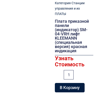
Категория
Станции
управления и их
ПЛАТЫ
Плата приказной
панели
(индикатор) SM-
04-VRH лифт
KLEEMANN
(специальная
версия) красная
индикация
Узнать
Стоимость
Количество
товара
Плата
приказной
В Корзину
панели
(индикатор)
SM-
04-