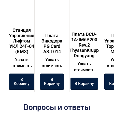
Станция
Плата DCU-
Управления
Плата
П
1A-IM6P200
Лифтом
Энкодера
Упр
Rev.2
УКЛ 24Г-04
PG Card
То
ThyssenKrupp
(КМЗ)
AS.T014
M
Dongyang
Узнать
Узнать
У
Узнать
стоимость
стоимость
сто
стоимость
В
В
Корзину
Корзину
В Корзину
Ко
Вопросы и ответы