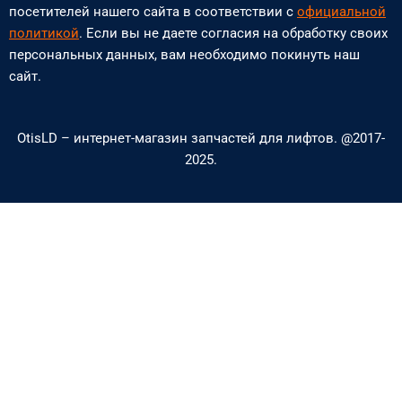
o
v
посетителей нашего сайта в соответствии с
официальной
n
e
политикой
. Если вы не даете согласия на обработку своих
персональных данных, вам необходимо покинуть наш
e
l
сайт.
-
o
a
p
OtisLD – интернет-магазин запчастей для лифтов. @2017-
l
e
2025.
t