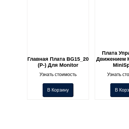
Плата Упр
Главная Плата BG15_20
Движением 
(P-) Для Monitor
MiniS
Узнать стоимость
Узнать ст
В Корзину
В Кор