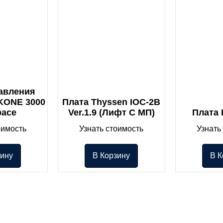
авления
KONE 3000
Плата Thyssen IOC-2B
pace
Ver.1.9 (лифт С МП)
Плата
оимость
Узнать стоимость
Узнать
зину
В Корзину
В К