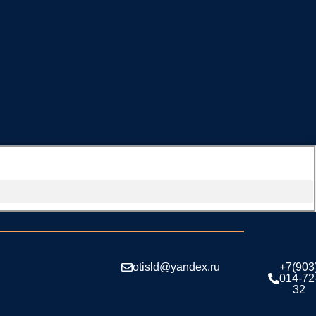
otisld@yandex.ru
+7(903
014-72
32