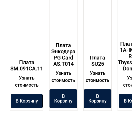
Плат
Плата
1A-I
Энкодера
R
PG Card
Плата
Плата
Thyss
AS.T014
SU25
SM.091CA.11
Don
Узнать
Узнать
Узнать
У
стоимость
стоимость
стоимость
сто
В
В
В Корзину
Корзину
Корзину
В К