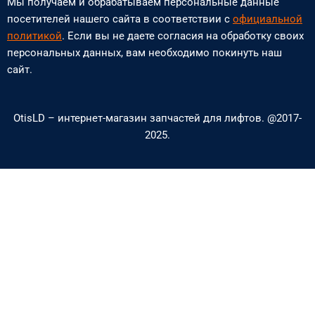
Мы получаем и обрабатываем персональные данные
o
v
посетителей нашего сайта в соответствии с
официальной
n
e
политикой
. Если вы не даете согласия на обработку своих
персональных данных, вам необходимо покинуть наш
e
l
сайт.
-
o
a
p
OtisLD – интернет-магазин запчастей для лифтов. @2017-
l
e
2025.
t