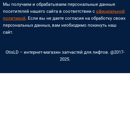
h
n
Мы получаем и обрабатываем персональные данные
o
v
посетителей нашего сайта в соответствии с
официальной
n
e
политикой
. Если вы не даете согласия на обработку своих
персональных данных, вам необходимо покинуть наш
e
l
сайт.
-
o
a
p
OtisLD – интернет-магазин запчастей для лифтов. @2017-
l
e
2025.
t