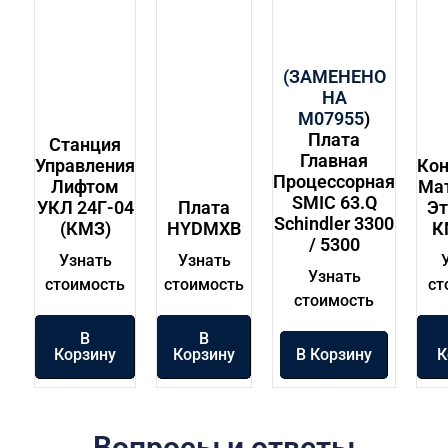
(ЗАМЕНЕНО
НА
M07955
)
Плата
Станция
Главная
Управления
Кон
Процессорная
Лифтом
Ма
SMIC 63.Q
УКЛ 24Г-04
Плата
Э
Schindler 3300
(КМЗ)
HYDMXB
К
/ 5300
Узнать
Узнать
Узнать
стоимость
стоимость
ст
стоимость
В
В
Корзину
Корзину
В Корзину
К
Вопросы и ответы