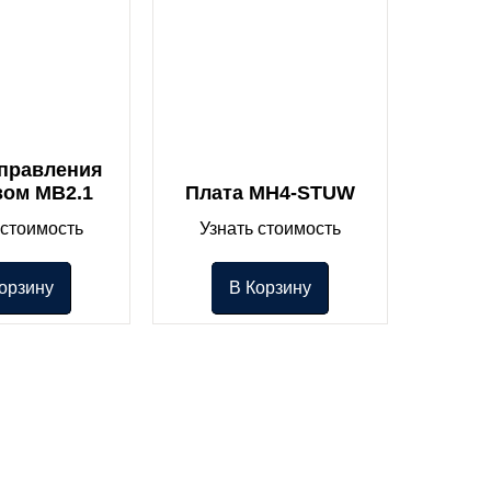
Управления
зом MB2.1
Плата MH4-STUW
 стоимость
Узнать стоимость
орзину
В Корзину