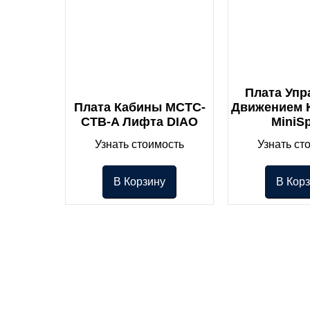
Плата Упр
Плата Кабины MCTC-
Движением 
CTB-A Лифта DIAO
MiniS
Узнать стоимость
Узнать ст
В Корзину
В Кор