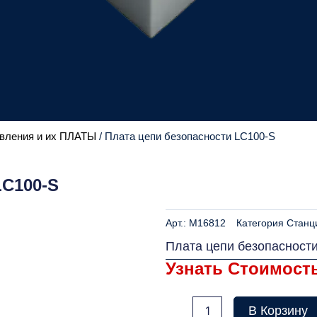
вления и их ПЛАТЫ
/ Плата цепи безопасности LC100-S
LC100-S
Арт.:
M16812
Категория
Станц
Плата цепи безопасност
Узнать Стоимост
Количество
В Корзину
товара