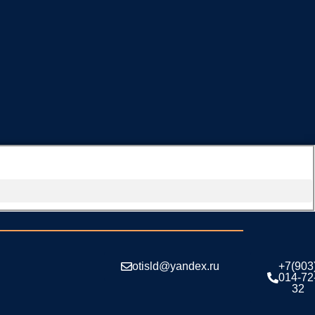
otisld@yandex.ru
+7(903
014-72
32