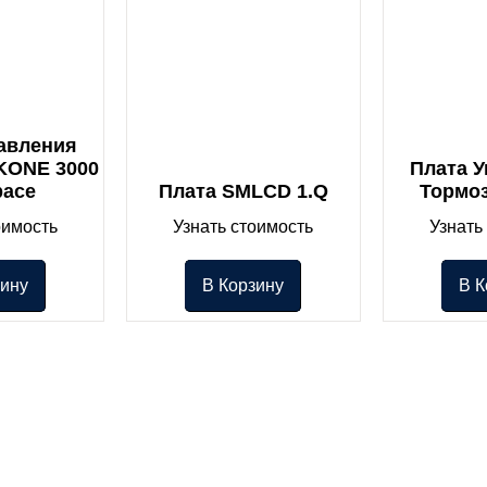
авления
KONE 3000
Плата 
pace
Плата SMLCD 1.Q
Тормо
оимость
Узнать стоимость
Узнать
зину
В Корзину
В К