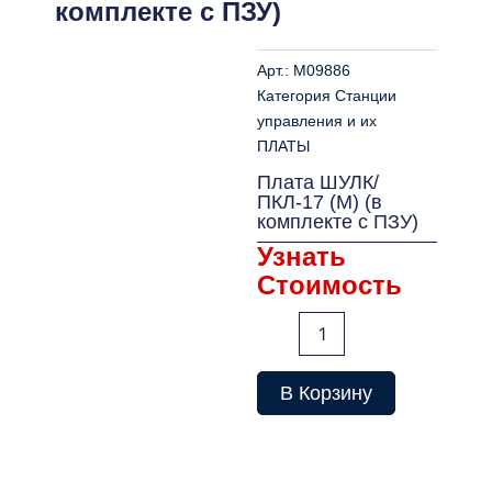
комплекте с ПЗУ)
Арт.:
M09886
Категория
Станции
управления и их
ПЛАТЫ
Плата ШУЛК/
ПКЛ-17 (М) (в
комплекте с ПЗУ)
Узнать
Стоимость
Количество
товара
Плата
ШУЛК/
В Корзину
ПКЛ-17
(М)
(в
комплекте