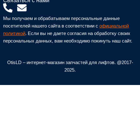
Связаться с нами
P
E
h
n
Мы получаем и обрабатываем персональные данные
o
v
посетителей нашего сайта в соответствии с
официальной
n
e
политикой
. Если вы не даете согласия на обработку своих
персональных данных, вам необходимо покинуть наш сайт.
e
l
-
o
a
p
OtisLD – интернет-магазин запчастей для лифтов. @2017-
l
e
2025.
t