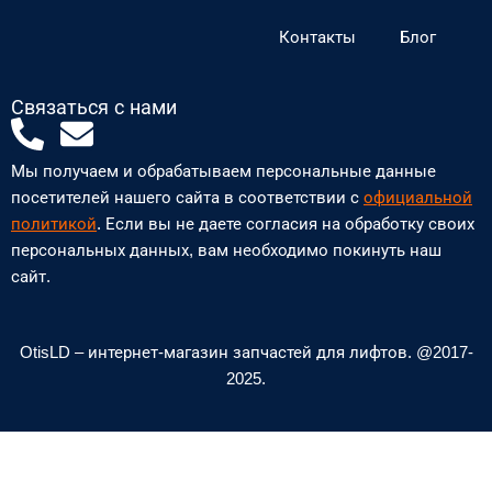
Контакты
Блог
Связаться с нами
P
E
h
n
Мы получаем и обрабатываем персональные данные
o
v
посетителей нашего сайта в соответствии с
официальной
n
e
политикой
. Если вы не даете согласия на обработку своих
персональных данных, вам необходимо покинуть наш
e
l
сайт.
-
o
a
p
l
e
OtisLD – интернет-магазин запчастей для лифтов. @2017-
2025.
t