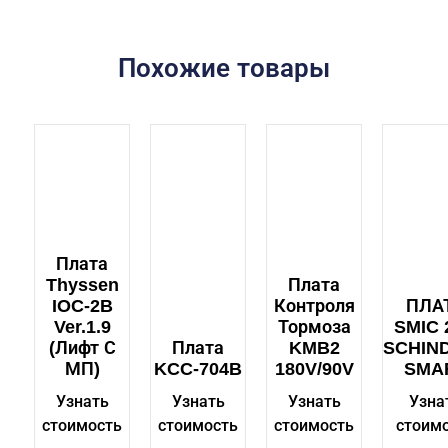
Похожие товары
Плата
Thyssen
Плата
IOC-2B
Контроля
ПЛА
Ver.1.9
Тормоза
SMIC 
(лифт С
Плата
KMB2
SCHIN
МП)
KCC-704B
180V/90V
SMA
Узнать
Узнать
Узнать
Узна
стоимость
стоимость
стоимость
стоим