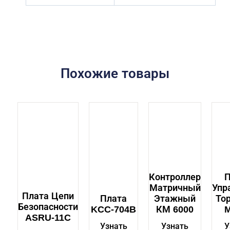
Похожие товары
Контроллер
П
Матричный
Упр
Плата Цепи
Плата
Этажный
То
Безопасности
KCC-704B
КМ 6000
M
ASRU-11C
Узнать
Узнать
У