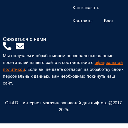
Как заказать
Контакты
Блог
Связаться с нами
P
E
h
n
Мы получаем и обрабатываем персональные данные
o
v
посетителей нашего сайта в соответствии с
официальной
n
e
политикой
. Если вы не даете согласия на обработку своих
персональных данных, вам необходимо покинуть наш
e
l
сайт.
-
o
a
p
l
e
OtisLD – интернет-магазин запчастей для лифтов. @2017-
2025.
t