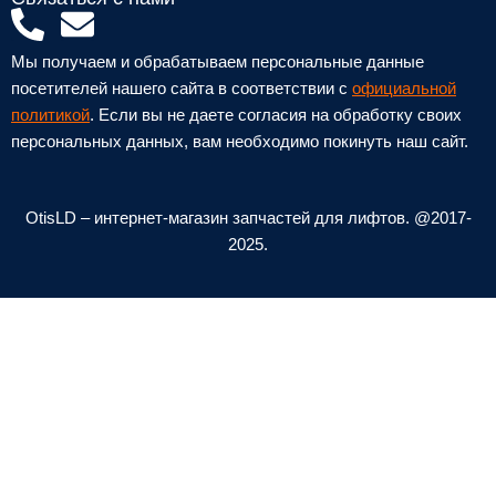
P
E
h
n
Мы получаем и обрабатываем персональные данные
o
v
посетителей нашего сайта в соответствии с
официальной
n
e
политикой
. Если вы не даете согласия на обработку своих
персональных данных, вам необходимо покинуть наш сайт.
e
l
-
o
a
p
OtisLD – интернет-магазин запчастей для лифтов. @2017-
l
e
2025.
t