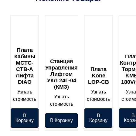
Плата
Кабины
Пла
Станция
MCTC-
Конт
Управления
CTB-A
Плата
Торм
Лифтом
Лифта
Kone
KM
УКЛ 24Г-04
DIAO
LOP-CB
180V/
(КМЗ)
Узнать
Узнать
Узна
Узнать
стоимость
стоимость
стоим
стоимость
В
В
В
Корзину
В Корзину
Корзину
Корз