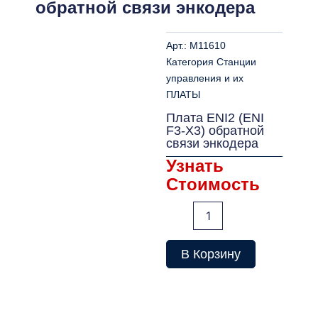
обратной связи энкодера
Арт.:
M11610
Категория
Станции
управления и их
ПЛАТЫ
Плата ENI2 (ENI
F3-X3) обратной
связи энкодера
Узнать
Стоимость
Количество
товара
Плата
ENI2
В Корзину
(ENI
F3-
X3)
обратной