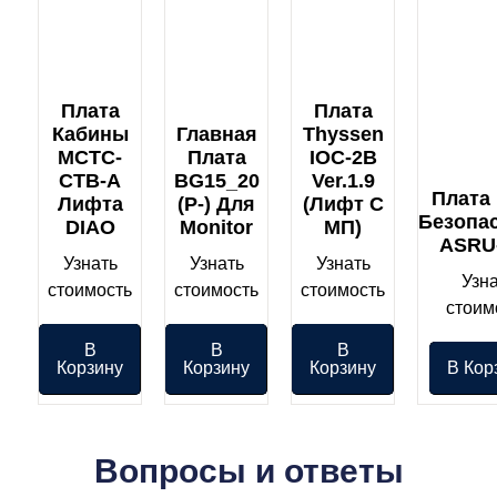
Плата
Плата
Кабины
Главная
Thyssen
MCTC-
Плата
IOC-2B
CTB-A
BG15_20
Ver.1.9
Плата
Лифта
(P-) Для
(лифт С
Безопа
DIAO
Monitor
МП)
ASRU
Узнать
Узнать
Узнать
Узн
стоимость
стоимость
стоимость
стоим
В
В
В
Корзину
Корзину
Корзину
В Кор
Вопросы и ответы