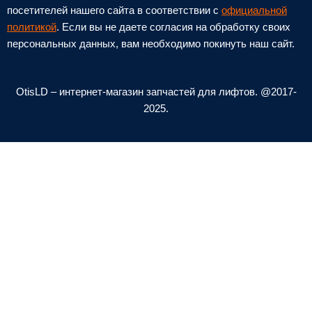
o
v
посетителей нашего сайта в соответствии с
официальной
n
e
политикой
. Если вы не даете согласия на обработку своих
персональных данных, вам необходимо покинуть наш сайт.
e
l
-
o
a
p
OtisLD – интернет-магазин запчастей для лифтов. @2017-
l
e
2025.
t