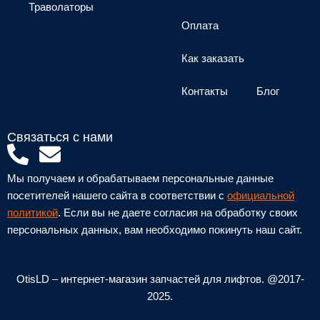
Траволаторы
Оплата
Как заказать
Контакты
Блог
Связаться с нами
P
E
h
n
Мы получаем и обрабатываем персональные данные
o
v
посетителей нашего сайта в соответствии с
официальной
n
e
политикой
. Если вы не даете согласия на обработку своих
персональных данных, вам необходимо покинуть наш сайт.
e
l
-
o
a
p
OtisLD – интернет-магазин запчастей для лифтов. @2017-
l
e
2025.