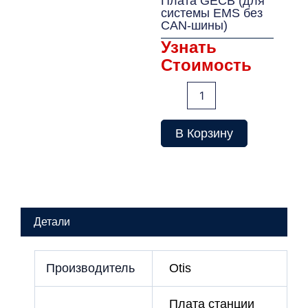
Плата GECB (для
системы EMS без
CAN-шины)
Узнать
Стоимость
Количество
товара
Плата
GECB
В Корзину
(для
системы
EMS
без
CAN-
шины)
Детали
Производитель
Otis
Плата станции