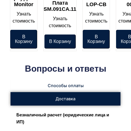
Плата
Monitor
LOP-CB
0
SM.091CA.11
Узнать
Узнать
Узн
Узнать
стоимость
стоимость
стоим
стоимость
В
В
Корзину
В Корзину
Корзину
Корз
Вопросы и ответы
Способы оплаты
Доставка
Безналичный расчет (юридические лица и
ИП)