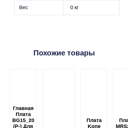
Вес
0 кг
Похожие товары
Главная
Плата
BG15_20
Плата
Пл
(P-) Для
Kone
MRS