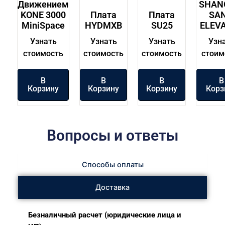
Движением
SHAN
KONE 3000
Плата
Плата
SAN
MiniSpace
HYDMXB
SU25
ELEV
Узнать
Узнать
Узнать
Узн
стоимость
стоимость
стоимость
стоим
В
В
В
В
Корзину
Корзину
Корзину
Корз
Вопросы и ответы
Способы оплаты
Доставка
Безналичный расчет (юридические лица и