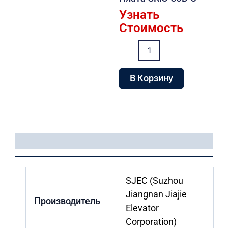
Узнать
Стоимость
Количество
товара
Плата
GRIS-
В Корзину
CJB-
C
Детали
SJEC (Suzhou
Jiangnan Jiajie
Производитель
Elevator
Corporation)