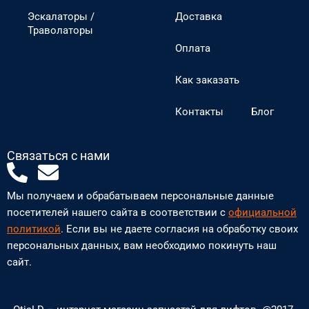
Эскалаторы /
Доставка
Траволаторы
Оплата
Как заказать
Контакты
Блог
Связаться с нами
P
E
h
n
Мы получаем и обрабатываем персональные данные
o
v
посетителей нашего сайта в соответствии с
официальной
n
e
политикой
. Если вы не даете согласия на обработку своих
персональных данных, вам необходимо покинуть наш
e
l
сайт.
-
o
a
p