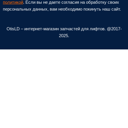
n
e
политикой
. Если вы не даете согласия на обработку своих
персональных данных, вам необходимо покинуть наш сайт.
e
l
-
o
a
p
OtisLD – интернет-магазин запчастей для лифтов. @2017-
l
e
2025.
t