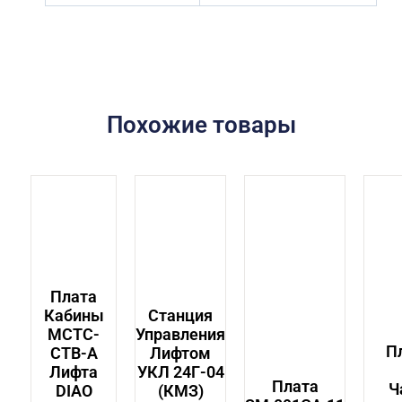
Похожие товары
Плата
Кабины
Станция
MCTC-
Управления
П
CTB-A
Лифтом
Лифта
УКЛ 24Г-04
Плата
Ч
DIAO
(КМЗ)