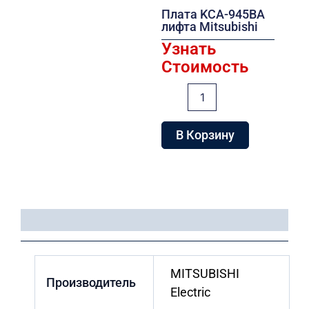
Плата KCA-945BA
лифта Mitsubishi
Узнать
Стоимость
Количество
товара
Плата
KCA-
В Корзину
945BA
лифта
Mitsubishi
Детали
MITSUBISHI
Производитель
Electric