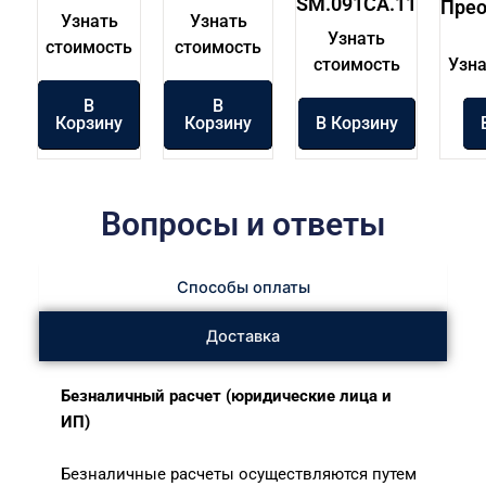
SM.091CA.11
Прео
Узнать
Узнать
Узнать
стоимость
стоимость
стоимость
Узна
В
В
Корзину
Корзину
В Корзину
Вопросы и ответы
Способы оплаты
Доставка
Безналичный расчет (юридические лица и
ИП)
Безналичные расчеты осуществляются путем