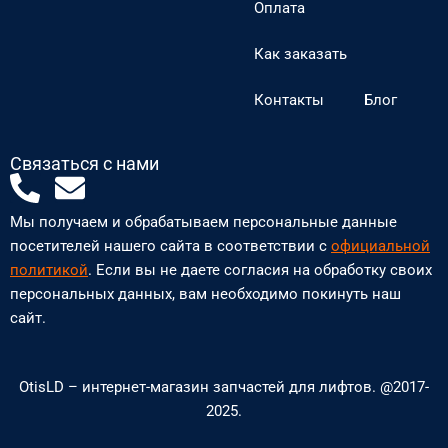
Оплата
Как заказать
Контакты
Блог
Связаться с нами
P
E
h
n
Мы получаем и обрабатываем персональные данные
o
v
посетителей нашего сайта в соответствии с
официальной
n
e
политикой
. Если вы не даете согласия на обработку своих
персональных данных, вам необходимо покинуть наш
e
l
сайт.
-
o
a
p
OtisLD – интернет-магазин запчастей для лифтов. @2017-
l
e
2025.
t