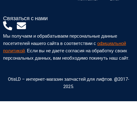
Связаться с нами
P
E
h
n
Мы получаем и обрабатываем персональные данные
o
v
посетителей нашего сайта в соответствии с
официальной
n
e
политикой
. Если вы не даете согласия на обработку своих
персональных данных, вам необходимо покинуть наш сайт.
e
l
-
o
a
p
OtisLD – интернет-магазин запчастей для лифтов. @2017-
2025.
l
e
t