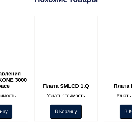
авления
KONE 3000
pace
Плата SMLCD 1.Q
Плата
оимость
Узнать стоимость
Узнать
зину
В Корзину
В К