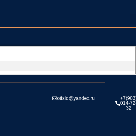
otisld@yandex.ru
+7(903
014-72
32