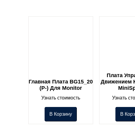
Плата Упр
Главная Плата BG15_20
Движением 
(P-) Для Monitor
MiniS
Узнать стоимость
Узнать ст
В Корзину
В Кор