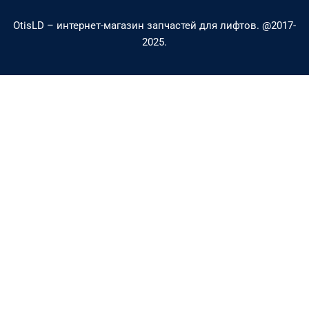
a
p
OtisLD – интернет-магазин запчастей для лифтов. @2017-
l
e
2025.
t