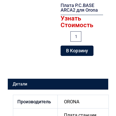
Плата P.C.BASE
ARCA2 для Orona
Узнать
Стоимость
Количество
товара
Плата
P.C.BASE
В Корзину
ARCA2
для
Orona
Детали
Производитель
ORONA
Плата станции