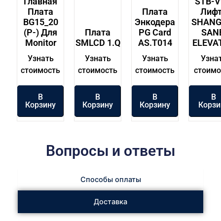
Главная
STB-V
Плата
Плата
Лиф
BG15_20
Энкодера
SHANG
(P-) Для
Плата
PG Card
SAN
Monitor
SMLCD 1.Q
AS.T014
ELEVA
Узнать
Узнать
Узнать
Узна
стоимость
стоимость
стоимость
стоимо
В
В
В
В
Корзину
Корзину
Корзину
Корзи
Вопросы и ответы
Способы оплаты
Доставка