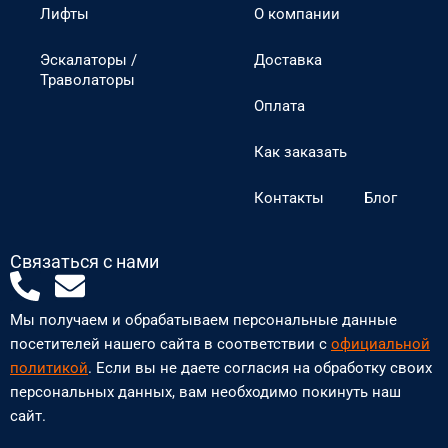
Лифты
О компании
Эскалаторы /
Доставка
Траволаторы
Оплата
Как заказать
Контакты
Блог
Связаться с нами
P
E
h
n
Мы получаем и обрабатываем персональные данные
o
v
посетителей нашего сайта в соответствии с
официальной
n
e
политикой
. Если вы не даете согласия на обработку своих
персональных данных, вам необходимо покинуть наш
e
l
сайт.
-
o