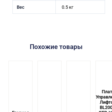
Вес
0.5 кг
Похожие товары
Пла
Управл
Лифт
BL200