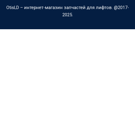
a
p
OtisLD – интернет-магазин запчастей для лифтов. @2017-
l
e
2025.
t