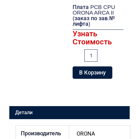
Плата PCB CPU
ORONA ARCA II
(заказ по зав.№
лифта)
Узнать
Стоимость
Количество
товара
Плата
PCB
В Корзину
CPU
ORONA
ARCA
II
(заказ
по
Детали
зав.
№
лифта)
Производитель
ORONA