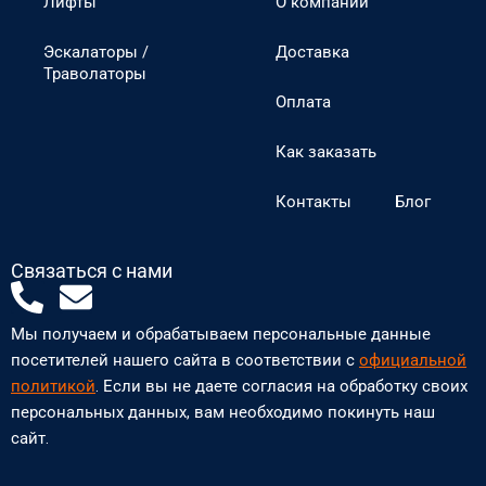
Лифты
О компании
Эскалаторы /
Доставка
Траволаторы
Оплата
Как заказать
Контакты
Блог
Связаться с нами
P
E
h
n
Мы получаем и обрабатываем персональные данные
o
v
посетителей нашего сайта в соответствии с
официальной
n
e
политикой
. Если вы не даете согласия на обработку своих
персональных данных, вам необходимо покинуть наш
e
l
сайт.
-
o