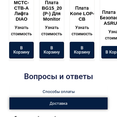
MCTC-
Плата
CTB-A
BG15_20
Плата
Плата
Лифта
(P-) Для
Kone LOP-
Безопа
DIAO
Monitor
CB
ASRU
Узнать
Узнать
Узнать
Узн
стоимость
стоимость
стоимость
стоим
В
В
В
Корзину
Корзину
Корзину
В Кор
Вопросы и ответы
Способы оплаты
Доставка