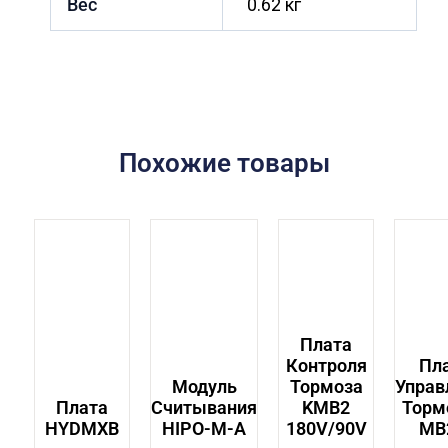
Вес
0.62 кг
Похожие товары
Плата
Контроля
Пл
Модуль
Тормоза
Управ
Плата
Считывания
KMB2
Торм
HYDMXB
HIPO-M-A
180V/90V
MB