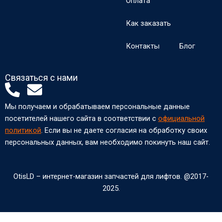
Оплата
Как заказать
Контакты
Блог
Связаться с нами
P
E
h
n
Мы получаем и обрабатываем персональные данные
o
v
посетителей нашего сайта в соответствии с
официальной
n
e
политикой
. Если вы не даете согласия на обработку своих
персональных данных, вам необходимо покинуть наш сайт.
e
l
-
o
a
p
OtisLD – интернет-магазин запчастей для лифтов. @2017-
2025.
l
e
t