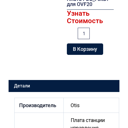
для OVF20
Узнать
Стоимость
Количество
товара
Плата
PDB_I
В Корзину
5кВт
для
OVF20
Детали
Производитель
Otis
Плата станции
управления,