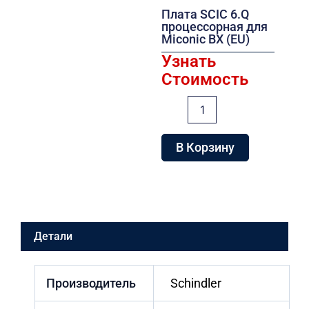
Плата SCIC 6.Q
процессорная для
Miconic BX (EU)
Узнать
Стоимость
Количество
товара
Плата
SCIC
В Корзину
6.Q
процессорная
для
Miconic
BX
(EU)
Детали
Производитель
Schindler