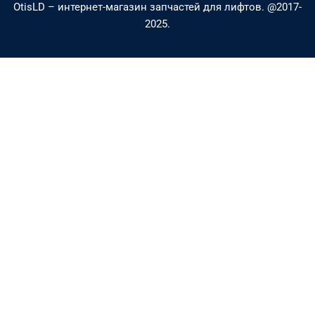
OtisLD – интернет-магазин запчастей для лифтов. @2017-
l
e
2025.
t