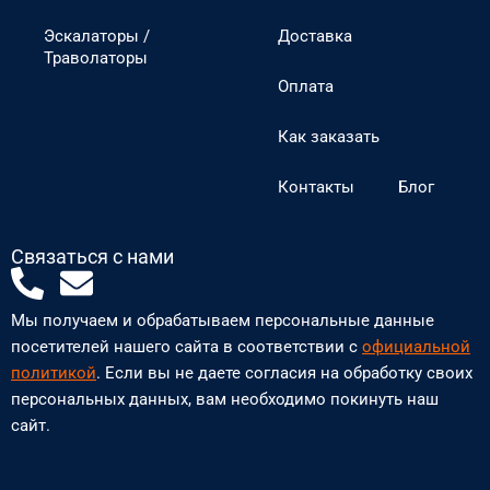
Эскалаторы /
Доставка
Траволаторы
Оплата
Как заказать
Контакты
Блог
Связаться с нами
P
E
h
n
Мы получаем и обрабатываем персональные данные
o
v
посетителей нашего сайта в соответствии с
официальной
n
e
политикой
. Если вы не даете согласия на обработку своих
персональных данных, вам необходимо покинуть наш
e
l
сайт.
-
o
a
p