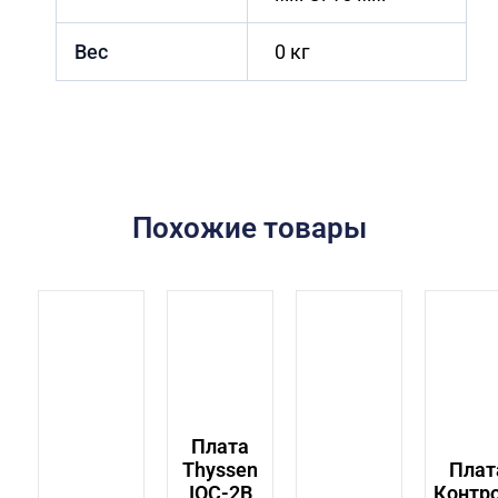
Вес
0 кг
Похожие товары
Плата
Thyssen
Плат
IOC-2B
Контр