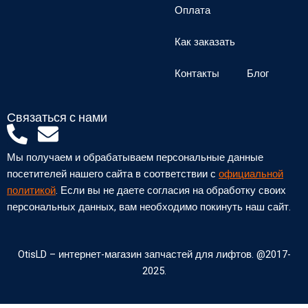
Оплата
Как заказать
Контакты
Блог
Связаться с нами
P
E
h
n
Мы получаем и обрабатываем персональные данные
o
v
посетителей нашего сайта в соответствии с
официальной
n
e
политикой
. Если вы не даете согласия на обработку своих
персональных данных, вам необходимо покинуть наш сайт.
e
l
-
o
a
p
OtisLD – интернет-магазин запчастей для лифтов. @2017-
2025.
l
e
t