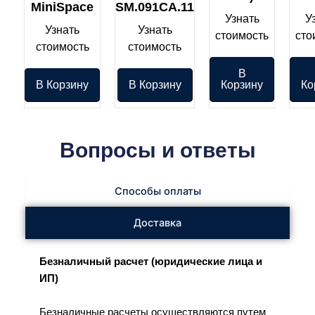
MiniSpace
SM.091CA.11
Узнать
У
Узнать
Узнать
стоимость
сто
стоимость
стоимость
В
В Корзину
В Корзину
Корзину
Ко
Вопросы и ответы
Способы оплаты
Доставка
Безналичный расчет (юридические лица и
ИП)
Безналичные расчеты осуществляются путем