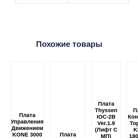
Похожие товары
Плата
Thyssen
П
Плата
IOC-2B
Кон
Управления
Ver.1.9
То
Движением
(лифт С
K
KONE 3000
Плата
МП)
18