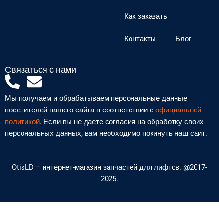
Как заказать
Контакты
Блог
Связаться с нами
P
E
h
n
Мы получаем и обрабатываем персональные данные
o
v
посетителей нашего сайта в соответствии с
официальной
n
e
политикой
. Если вы не даете согласия на обработку своих
персональных данных, вам необходимо покинуть наш сайт.
e
l
-
o
a
p
OtisLD – интернет-магазин запчастей для лифтов. @2017-
2025.
l
e
t