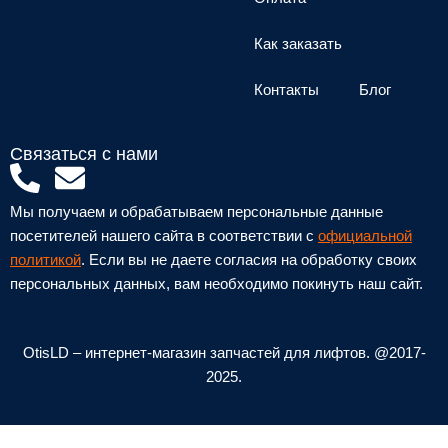
Как заказать
Контакты
Блог
Связаться с нами
P
E
h
n
Мы получаем и обрабатываем персональные данные
o
v
посетителей нашего сайта в соответствии с
официальной
n
e
политикой
. Если вы не даете согласия на обработку своих
персональных данных, вам необходимо покинуть наш сайт.
e
l
-
o
a
p
OtisLD – интернет-магазин запчастей для лифтов. @2017-
l
e
2025.
t