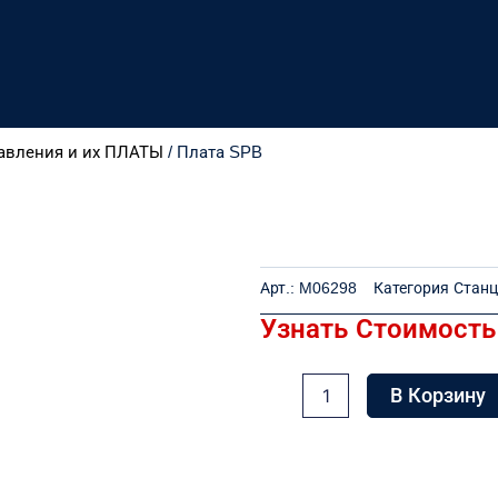
авления и их ПЛАТЫ
/ Плата SPB
Арт.:
M06298
Категория
Станц
Узнать Стоимость
Количество
В Корзину
товара
Плата
SPB