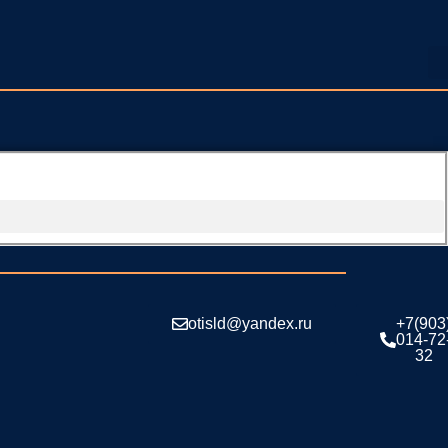
otisld@yandex.ru
+7(903
014-72
32