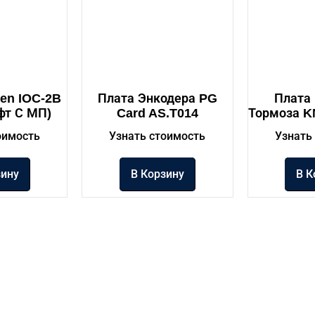
en IOC-2B
Плата Энкодера PG
Плата
ифт С МП)
Card AS.T014
Тормоза K
оимость
Узнать стоимость
Узнать
зину
В Корзину
В К