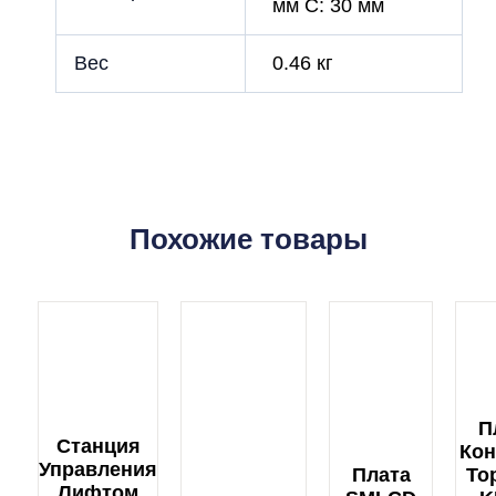
мм C: 30 мм
Вес
0.46 кг
Похожие товары
П
Станция
Кон
Управления
Плата
То
Лифтом