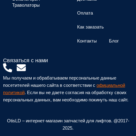
Траволаторы
Оплата
Как заказать
Контакты
Блог
Связаться с нами
P
E
h
n
Мы получаем и обрабатываем персональные данные
o
v
посетителей нашего сайта в соответствии с
официальной
n
e
политикой
. Если вы не даете согласия на обработку своих
персональных данных, вам необходимо покинуть наш сайт.
e
l
-
o
a
p
OtisLD – интернет-магазин запчастей для лифтов. @2017-
l
e
2025.