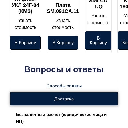
SMLCD
K
УКЛ 24Г-04
Плата
1.Q
18
(КМЗ)
SM.091CA.11
Узнать
У
Узнать
Узнать
стоимость
сто
стоимость
стоимость
В
В Корзину
В Корзину
Корзину
Ко
Вопросы и ответы
Способы оплаты
Доставка
Безналичный расчет (юридические лица и
ИП)