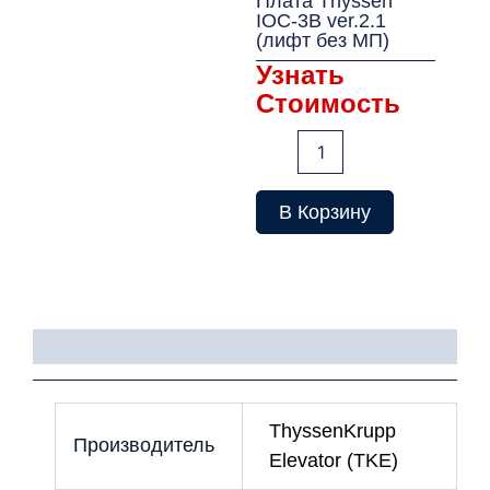
Плата Thyssen
IOC-3B ver.2.1
(лифт без МП)
Узнать
Стоимость
Количество
товара
Плата
Thyssen
В Корзину
IOC-
3B
ver.2.1
(лифт
без
МП)
Детали
ThyssenKrupp
Производитель
Elevator (TKE)