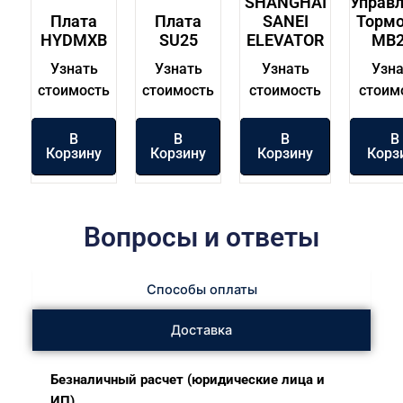
SHANGHAI
Управ
Плата
Плата
SANEI
Торм
HYDMXB
SU25
ELEVATOR
MB2
Узнать
Узнать
Узнать
Узна
стоимость
стоимость
стоимость
стоим
В
В
В
В
Корзину
Корзину
Корзину
Корз
Вопросы и ответы
Способы оплаты
Доставка
Безналичный расчет (юридические лица и
ИП)