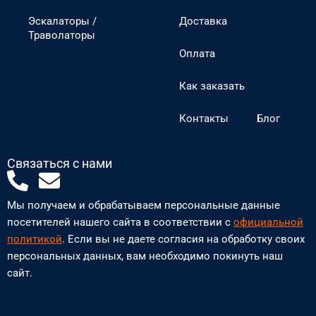
Эскалаторы /
Доставка
Траволаторы
Оплата
Как заказать
Контакты
Блог
Связаться с нами
P
E
h
n
Мы получаем и обрабатываем персональные данные
o
v
посетителей нашего сайта в соответствии с
официальной
n
e
политикой
. Если вы не даете согласия на обработку своих
персональных данных, вам необходимо покинуть наш
e
l
сайт.
-
o
a
p