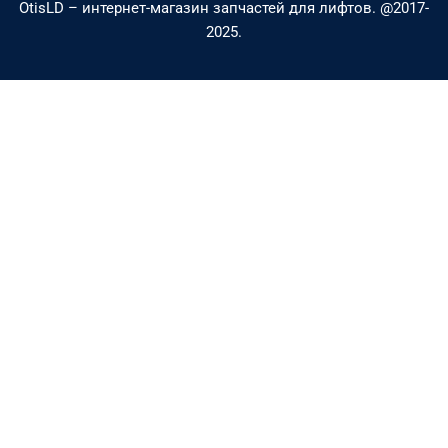
l
e
OtisLD – интернет-магазин запчастей для лифтов. @2017-
2025.
t