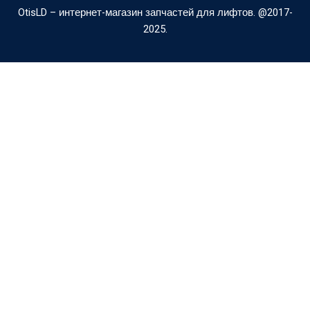
a
p
OtisLD – интернет-магазин запчастей для лифтов. @2017-
2025.
l
e
t