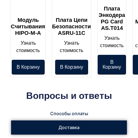
Плата
Энкодера
Модуль
Плата Цепи
PG Card
Считывания
Безопасности
AS.T014
HIPO-M-A
ASRU-11C
Узнать
Узнать
Узнать
стоимость
с
стоимость
стоимость
В
В Корзину
В Корзину
Корзину
Вопросы и ответы
Способы оплаты
Доставка