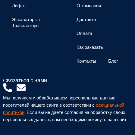
Лифты
О компании
Эскалаторы /
Доставка
Траволаторы
Оплата
Как заказать
Контакты
Блог
Связаться с нами
P
E
h
n
Мы получаем и обрабатываем персональные данные
o
v
посетителей нашего сайта в соответствии с
официальной
n
e
политикой
. Если вы не даете согласия на обработку своих
персональных данных, вам необходимо покинуть наш сайт.
e
l
-
o