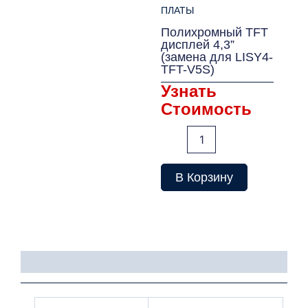
ПЛАТЫ
Полихромный TFT
дисплей 4,3”
(замена для LISY4-
TFT-V5S)
Узнать
Стоимость
Количество
товара
Полихромный
TFT
В Корзину
дисплей
4,3''
(замена
для
LISY4-
TFT-
Детали
V5S)