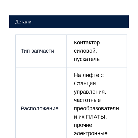
В,
220В
50
Детали
Гц
63А
(2з+2p)
Контактор
Тип запчасти
силовой,
пускатель
На лифте ::
Станции
управления,
частотные
Расположение
преобразователи
и их ПЛАТЫ,
прочие
электронные