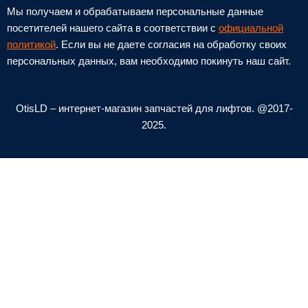
h
n
Мы получаем и обрабатываем персональные данные
o
v
посетителей нашего сайта в соответствии с
официальной
n
e
политикой
. Если вы не даете согласия на обработку своих
персональных данных, вам необходимо покинуть наш сайт.
e
l
-
o
a
p
OtisLD – интернет-магазин запчастей для лифтов. @2017-
l
e
2025.
t