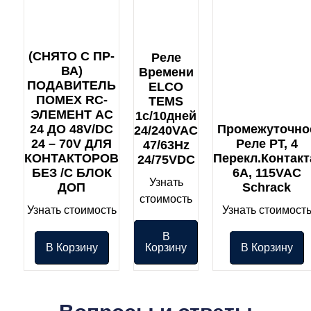
(СНЯТО С ПР-
Реле
ВА)
Времени
ПОДАВИТЕЛЬ
ELCO
ПОМЕХ RC-
TEMS
ЭЛЕМЕНТ AC
1с/10дней
24 ДO 48V/DC
Промежуточно
24/240VAC
24 – 70V ДЛЯ
Реле PT, 4
47/63Hz
КОНТАКТОРОВ
Перекл.контакт
24/75VDC
БЕЗ /С БЛОК
6А, 115VAC
Узнать
ДОП
Schrack
стоимость
Узнать стоимость
Узнать стоимост
В
В Корзину
Корзину
В Корзину