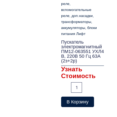
реле,
вспомогательные
реле, доп.насадки,
трансформаторы,
аккумуляторы, блоки
питания Лифт
Пускатель
электромагнитный
ПМ12-063551 УХЛ4
В, 220В 50 Гц 63А
(2з+2p)
Узнать
Стоимость
Количество
товара
Пускатель
электромагнитный
В Корзину
ПМ12-
063551
УХЛ4