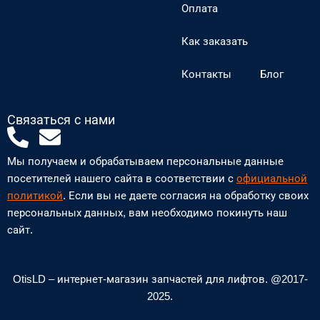
Оплата
Как заказать
Контакты
Блог
Связаться с нами
P
E
h
n
Мы получаем и обрабатываем персональные данные
o
v
посетителей нашего сайта в соответствии с
официальной
n
e
политикой
. Если вы не даете согласия на обработку своих
персональных данных, вам необходимо покинуть наш
e
l
сайт.
-
o
a
p
l
e
OtisLD – интернет-магазин запчастей для лифтов. @2017-
2025.
t