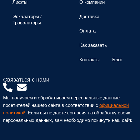
Лифты
О компании
Эскалаторы /
Доставка
Траволаторы
Оплата
Как заказать
Контакты
Блог
Связаться с нами
P
E
h
n
Мы получаем и обрабатываем персональные данные
o
v
посетителей нашего сайта в соответствии с
официальной
n
e
политикой
. Если вы не даете согласия на обработку своих
персональных данных, вам необходимо покинуть наш сайт.
e
l
-
o