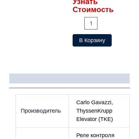
Узнать
Стоимость
Количество
товара
Реле
контроля
В Корзину
фаз
DPA51CM44
(B011)
Детали
Carlo Gavazzi,
Производитель
ThyssenKrupp
Elevator (TKE)
Реле контроля