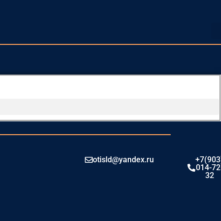
otisld@yandex.ru
+7(903
014-72
32