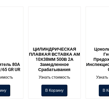
ЦИЛИНДРИЧЕСКАЯ
Цоколь
ПЛАВКАЯ ВСТАВКА АМ
Гн
10Х38ММ 500В 2А
Предо
тель 80A
Замедленное
Инспекци
/65 GR UR
Срабатывания
оимость
Узнать стоимость
Узнать
зину
В Корзину
В К