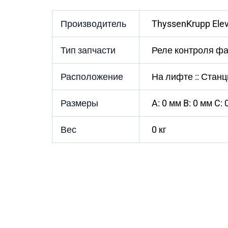
Производитель
ThyssenKrupp Elev
Тип запчасти
Реле контроля фа
Расположение
На лифте :: Стан
Размеры
A: 0 мм B: 0 мм C: 
Вес
0 кг