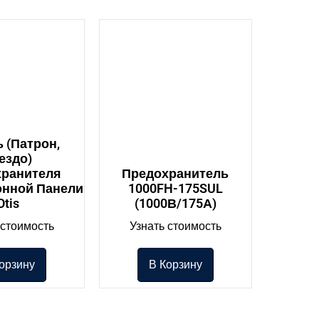
 (патрон,
ездо)
хранителя
Предохранитель
онной Панели
1000FH-175SUL
Otis
(1000В/175А)
 стоимость
Узнать стоимость
орзину
В Корзину