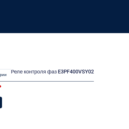
Реле контроля фаз E3PF400VSY02
ории
ь