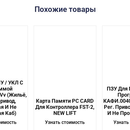
Похожие товары
У / УКЛ С
ммой
ПЗУ Для 
Vv (жильё,
Про
Привод,
Карта Памяти PC CARD
КАФИ.0040
я И Не
Для Контроллера FST-2,
Рег. Прив
я Каб)
NEW LIFT
И Не Про
оимость
Узнать стоимость
Узнать