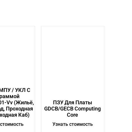
МПУ / УКЛ С
граммой
1-Vv (жильё,
ПЗУ Для Платы
од, Проходная
GDCB/GECB Computing
ходная Каб)
Core
 стоимость
Узнать стоимость