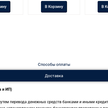
зину
В Корзину
В К
Способы оплаты
Доставка
 и ИП)
утем перевода денежных средств банками и иными креди