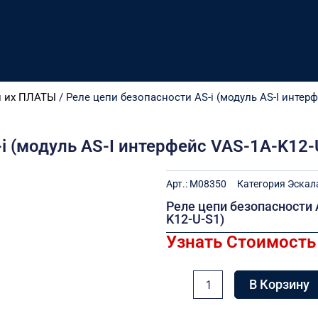
и их ПЛАТЫ
/ Реле цепи безопасности AS-i (модуль AS-I интерф
i (модуль AS-I интерфейс VAS-1A-K12-
Арт.:
M08350
Категория
Эскал
Реле цепи безопасности 
K12-U-S1)
Узнать Стоимость
Количество
В Корзину
товара
Реле