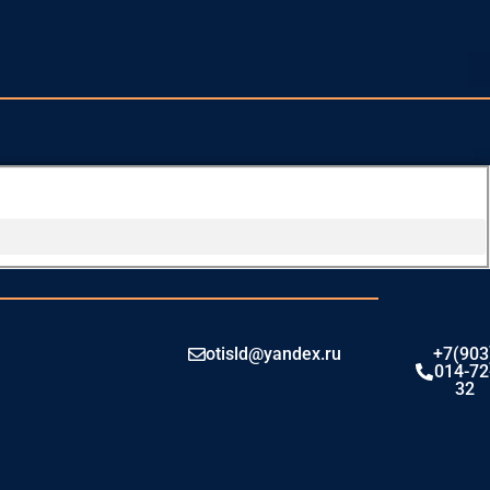
otisld@yandex.ru
+7(903
014-72
32